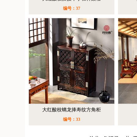
编号：37
大红酸枝螭龙捧寿纹方角柜
编号：33