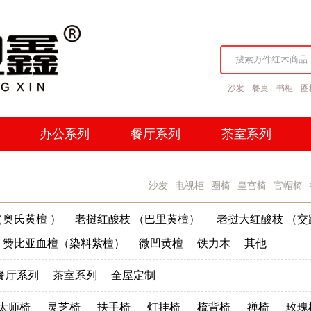
沙发
餐桌
书柜
圈
办公系列
餐厅系列
茶室系列
办公系列
餐厅系列
茶室系列
沙发
电视柜
圈椅
皇宫椅
官帽椅
奥氏黄檀 ）
老挝红酸枝 （巴里黄檀）
老挝大红酸枝 （交
赞比亚血檀（染料紫檀）
微凹黄檀
铁力木
其他
餐厅系列
茶室系列
全屋定制
太师椅
灵芝椅
扶手椅
灯挂椅
梳背椅
禅椅
玫瑰