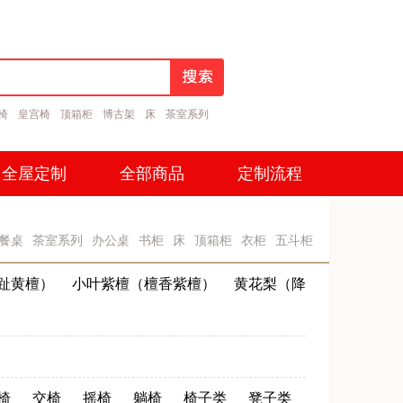
椅
皇宫椅
顶箱柜
博古架
床
茶室系列
全屋定制
全部商品
定制流程
全屋定制
全部商品
定制流程
餐桌
茶室系列
办公桌
书柜
床
顶箱柜
衣柜
五斗柜
趾黄檀）
小叶紫檀（檀香紫檀）
黄花梨（降
椅
交椅
摇椅
躺椅
椅子类
凳子类