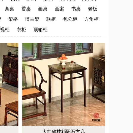
条桌
香桌
画桌
画案
书桌
老板
架
架格
博古架
联柜
包公柜
方角柜
视柜
衣柜
顶箱柜
大红酸枝祁阳石方几