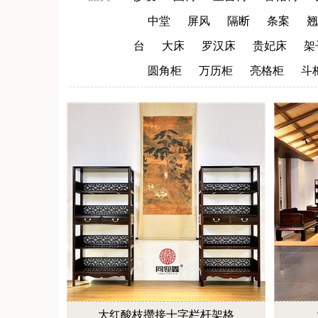
中堂
屏风
隔断
条案
翘
台
大床
罗汉床
贵妃床
架
圆角柜
万历柜
亮格柜
斗
大红酸枝攒接十字栏杆架格