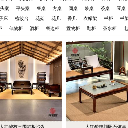
头案
平头案
餐桌
方桌
圆桌
鼓桌
茶桌
琴桌
子床
梳妆台
花架
花几
香几
衣帽架
书柜
书
柜
储物柜
酒柜
餐边柜
置物柜
鞋柜
茶水柜
电
大红酸枝三围独板沙发
大红酸枝祁阳石炕桌